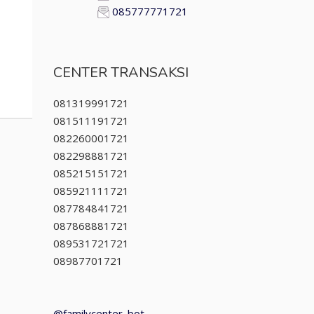
085777771721
CENTER TRANSAKSI
081319991721
081511191721
082260001721
082298881721
085215151721
085921111721
087784841721
087868881721
089531721721
08987701721
@familycenter_bot