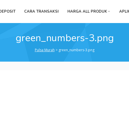
DEPOSIT
CARA TRANSAKSI
HARGA ALL PRODUK
APLI
green_numbers-3.png
Pulsa Murah
>
green_numbers-3.png
green_numbers-
3.png
m
e