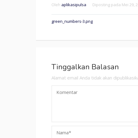
Oleh
aplikasipulsa
Diposting pada
Mei 29, 
Navigasi
green_numbers-3.png
pos
Tinggalkan Balasan
Alamat email Anda tidak akan dipublikasik