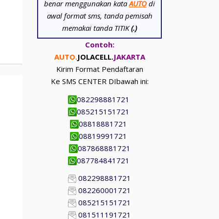
benar menggunakan kata
AUTO
di
awal format sms, tanda pemisah
memakai tanda TITIK
(.)
Contoh:
AUTO.
JOLACELL.
JAKARTA
Kirim Format Pendaftaran
Ke SMS CENTER DIbawah ini:
082298881721
085215151721
08818881721
08819991721
087868881721
087784841721
082298881721
082260001721
085215151721
081511191721