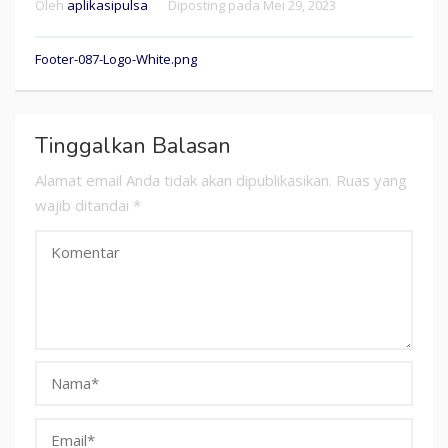
Oleh
aplikasipulsa
Diposting pada
Mei 29, 2023
Navigasi
Footer-087-Logo-White.png
pos
Tinggalkan Balasan
Alamat email Anda tidak akan dipublikasikan.
Ruas yang
wajib ditandai
*