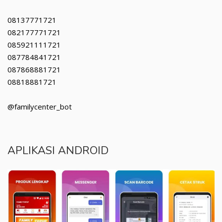
08137771721
082177771721
085921111721
087784841721
087868881721
08818881721
@familycenter_bot
APLIKASI ANDROID