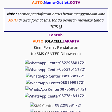
AUTO
.
Nama-Outlet
.
KOTA
Note :
Format pendaftaran harus benar menggunakan kata
AUTO
di awal format sms, tanda pemisah memakai tanda
TITIK
(.)
Contoh:
AUTO.
JOLACELL.
JAKARTA
Kirim Format Pendaftaran
Ke SMS CENTER DIbawah ini:
082298881721
085215151721
08818881721
08819991721
087868881721
087784841721
082298881721
082260001721