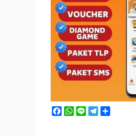
Facebook
WhatsApp
Line
Telegra
Shar
OLEH
APLIKASIPULSA
DIPOSTING
PADA