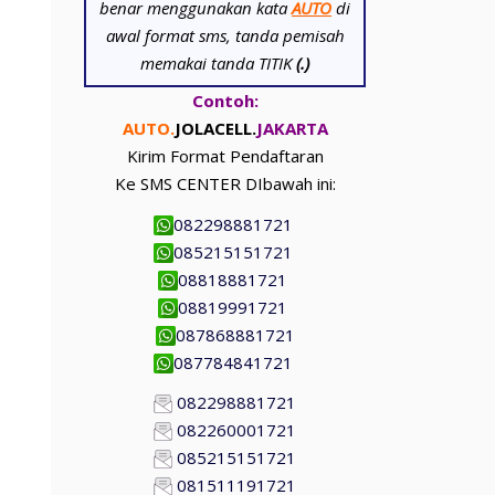
benar menggunakan kata
AUTO
di
awal format sms, tanda pemisah
memakai tanda TITIK
(.)
Contoh:
AUTO.
JOLACELL.
JAKARTA
Kirim Format Pendaftaran
Ke SMS CENTER DIbawah ini:
082298881721
085215151721
08818881721
08819991721
087868881721
087784841721
082298881721
082260001721
085215151721
081511191721