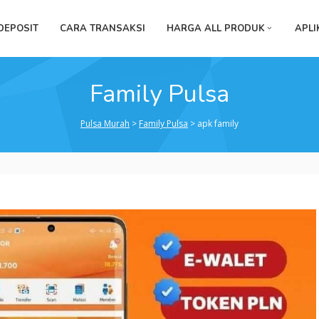
DEPOSIT
CARA TRANSAKSI
HARGA ALL PRODUK
APLI
Family Pulsa
Pulsa Murah
>
Family Pulsa
>
apk family
apk
family