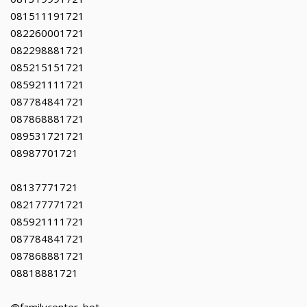
081511191721
082260001721
082298881721
085215151721
085921111721
087784841721
087868881721
089531721721
08987701721
08137771721
082177771721
085921111721
087784841721
087868881721
08818881721
@familycenter_bot