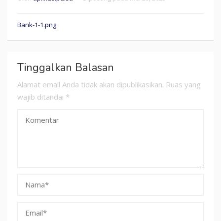
Navigasi
Bank-1-1.png
pos
Tinggalkan Balasan
Alamat email Anda tidak akan dipublikasikan.
Ruas yang
wajib ditandai
*