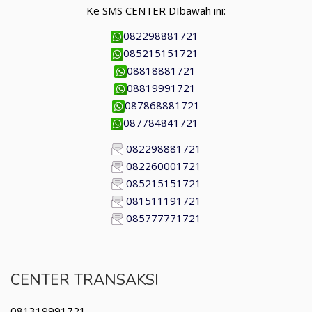
Ke SMS CENTER DIbawah ini:
082298881721
085215151721
08818881721
08819991721
087868881721
087784841721
082298881721
082260001721
085215151721
081511191721
085777771721
CENTER TRANSAKSI
081319991721